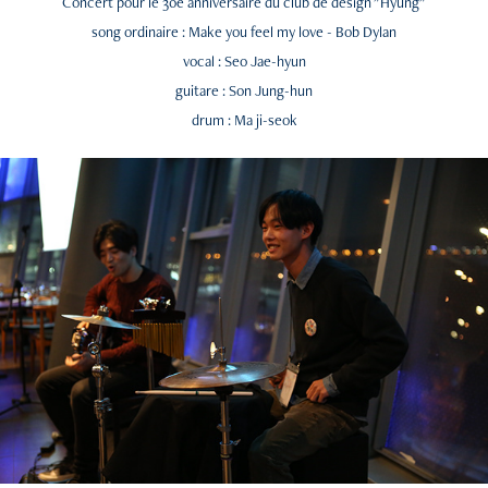
Concert pour le 30e anniversaire du club de design "Hyung"
song ordinaire : Make you feel my love - Bob Dylan
vocal : Seo Jae-hyun
guitare : Son Jung-hun
drum : Ma ji-seok